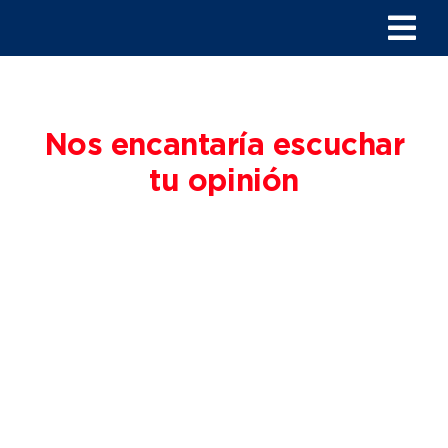
Skip
Tog
to
content
Nav
INICIO
Nos encantaría escuchar
PRODUCTOS
tu opinión
CONTACTO
ES