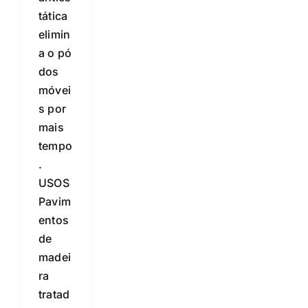
tática
elimin
a o pó
dos
móvei
s por
mais
tempo
.
USOS
Pavim
entos
de
madei
ra
tratad