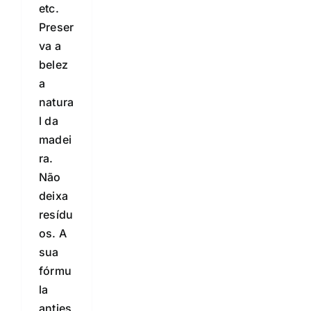
etc.
Preser
va a
belez
a
natura
l da
madei
ra.
Não
deixa
resídu
os. A
sua
fórmu
la
anties