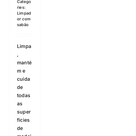
Catego
ries:
Limpad
or com
sabão
Limpa
,
manté
m e
cuida
de
todas
as
super
fícies
de