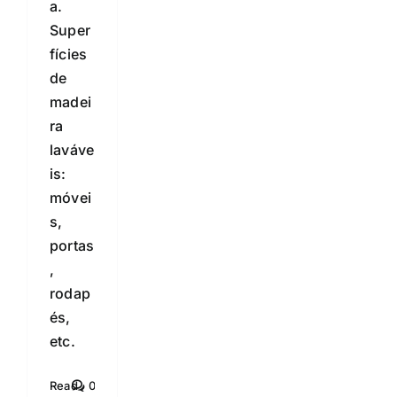
a.
Super
fícies
de
madei
ra
laváve
is:
móvei
s,
portas
,
rodap
és,
etc.
Read
0