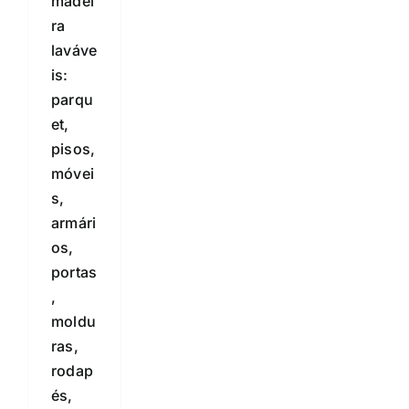
madei
ra
laváve
is:
parqu
et,
pisos,
móvei
s,
armári
os,
portas
,
moldu
ras,
rodap
és,