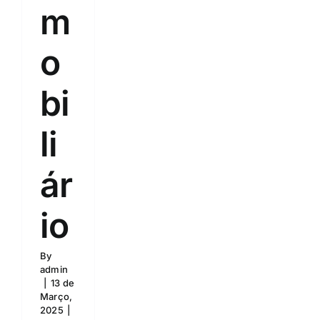
m
o
bi
li
ár
io
By
admin
|
13 de
Março,
2025
|