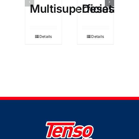
Multisuperficies
Desatasca
Details
Details